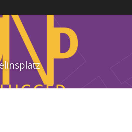
linsplatz