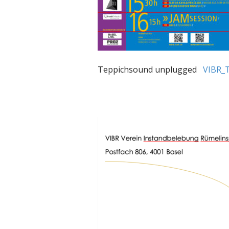
Teppichsound unplugged
VIBR_